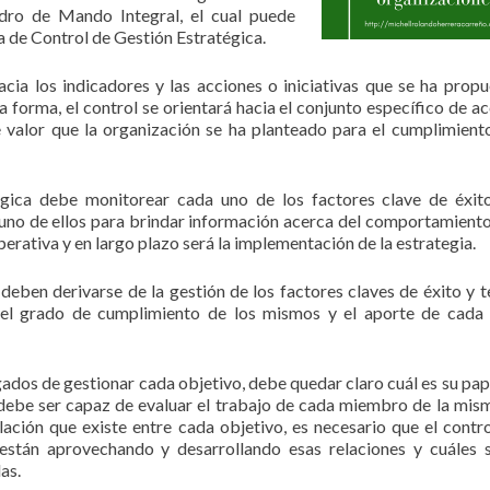
dro de Mando Integral, el cual puede
a de Control de Gestión Estratégica.
acia los indicadores y las acciones o iniciativas que se ha propu
a forma, el control se orientará hacia el conjunto específico de ac
e valor que la organización se ha planteado para el cumplimient
égica debe monitorear cada uno de los factores clave de éxit
a uno de ellos para brindar información acerca del comportamiento
perativa y en largo plazo será la implementación de la estrategia.
deben derivarse de la gestión de los factores claves de éxito y t
 el grado de cumplimiento de los mismos y el aporte de cada
rgados de gestionar cada objetivo, debe quedar claro cuál es su pape
l debe ser capaz de evaluar el trabajo de cada miembro de la mis
ación que existe entre cada objetivo, es necesario que el contro
stán aprovechando y desarrollando esas relaciones y cuáles 
as.