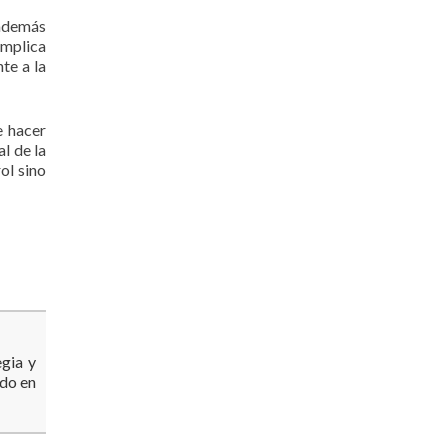
 además
implica
te a la
e hacer
l de la
ol sino
gia y
ado en