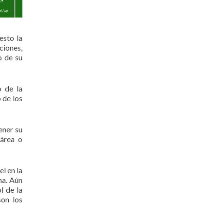
esto la
ciones,
o de su
o de la
 de los
ener su
 área o
l en la
ma. Aún
l de la
son los