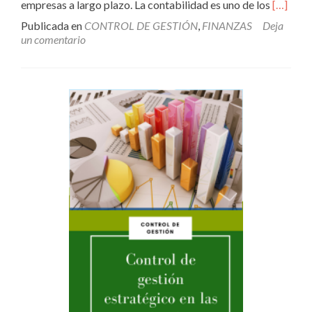
Leer
empresas a largo plazo. La contabilidad es uno de los
[…]
másLa
Publicada en
CONTROL DE GESTIÓN
,
FINANZAS
Deja
importa
un comentario
del
análisis
de
la
informa
contabl
para
la
toma
de
decision