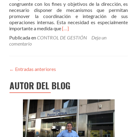
congruente con los fines y objetivos de la dirección, es
necesario disponer de mecanismos que permitan
promover la coordinación e integración de sus
operaciones internas. Esta necesidad es especialmente
Leer
importante a medida que
[…]
más¿Por
Publicada en
CONTROL DE GESTIÓN
Deja un
qué
comentario
es
necesario
el
Control?
←
Entradas anteriores
AUTOR DEL BLOG