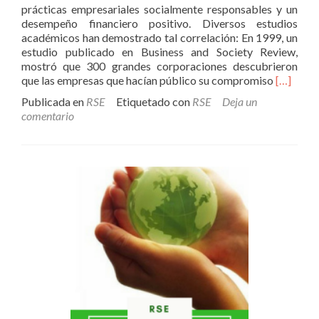
prácticas empresariales socialmente responsables y un
desempeño financiero positivo. Diversos estudios
académicos han demostrado tal correlación: En 1999, un
estudio publicado en Business and Society Review,
mostró que 300 grandes corporaciones descubrieron
Leer
que las empresas que hacían público su compromiso
[…]
másRSE
Publicada en
RSE
Etiquetado con
RSE
Deja un
y
comentario
mejoram
del
Desemp
Financie