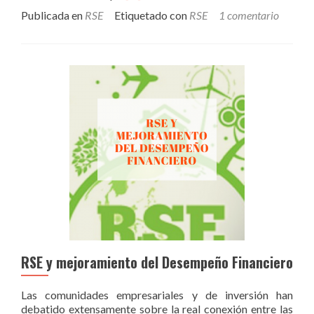
más¿Responsabilidad
Publicada en
RSE
Etiquetado con
RSE
1 comentario
Social
Empresarial
(RSE),
qué
es
?
RSE y mejoramiento del Desempeño Financiero
Las comunidades empresariales y de inversión han
debatido extensamente sobre la real conexión entre las